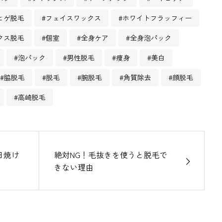
ヒゲ脱毛
#フェイスワックス
#ホワイトフラッフィー
クス脱毛
#個室
#全身ケア
#全身泡パック
#泡パック
#男性脱毛
#痩身
#美白
#脇脱毛
#脱毛
#腕脱毛
#角質除去
#顔脱毛
#高崎脱毛
日焼け
絶対NG！毛抜きを使うと脱毛で
きない理由