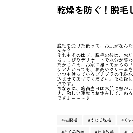
乾燥を防ぐ！脱毛
脱毛を受けた後って、お肌がなんだ
んか？
それもそのはず、脱毛の後は、お肌
ちょっぴりデリケートで水分が奪わ
だからこそ、お家に帰ってからの「
ケアといっても、お高いクリームを
いつも使っているプチプラの化粧水
込ませてあげてください。その後に
点です。
ちなみに、施術当日はお肌に熱がこ
ナ、激しい運動はお休みして、ぬる
ですよ～～～♪
#vio脱毛
#うなじ脱毛
#くす
#むくみ改善
#わき脱毛
#エ