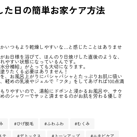
した日の簡単お家ケア方法
かいつもより乾燥しやすいな…と感じたことはありませ
がお日様を浴びて、ほんのり日焼けした直後のような、
れやすい状態になっているんです。
水分補給」がとっても大切になります。
塗りたくる必要はありません！
を、お風呂上がりにバシャバシャとたっぷりお肌に吸い
、軽めの乳液やジェルで「フタ」をしてあげれば100点満
もりやすいので、湯船にドボンと浸かるお風呂や、サウ
めのシャワーでサッと済ませるのがお肌を労わる優しさ
み
#ひげ脱毛
#ふわふわ
#むくみ
ステ
#デトックス
#トーンアップ
#ニキビケア