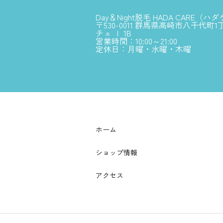
Day＆Night脱毛 HADA CARE（ハ
〒530-0011 群馬県高崎市八千代町1
チェ Ｉ 1B
営業時間：10:00～21:00
定休日：月曜・水曜・木曜
ホーム
ショップ情報
アクセス