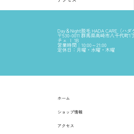
Day＆Night脱毛 HADA CARE（ハ
〒530-0011 群馬県高崎市八千代町1
チェ Ｉ 1B
営業時間：10:00～21:00
定休日：月曜・水曜・木曜
ホーム
ショップ情報
アクセス