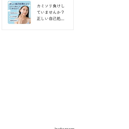
カミソリ負けし
ホームページが
ていませんか？
できまし
正しい自己処理
た！！！！
のコツ
Instagram