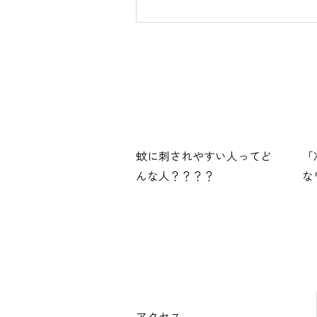
蚊に刺されやすい人ってど
「
んな人？？？？
な
アクセス