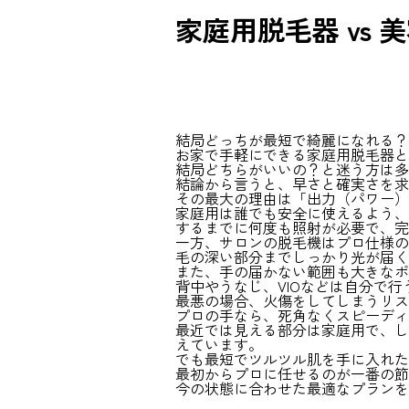
家庭用脱毛器 vs 
結局どっちが最短で綺麗になれる？
お家で手軽にできる家庭用脱毛器と
結局どちらがいいの？と迷う方は多
結論から言うと、早さと確実さを求
その最大の理由は「出力（パワー）
家庭用は誰でも安全に使えるよう、
するまでに何度も照射が必要で、完
一方、サロンの脱毛機はプロ仕様の
毛の深い部分までしっかり光が届く
また、手の届かない範囲も大きなポ
背中やうなじ、VIOなどは自分で
最悪の場合、火傷をしてしまうリス
プロの手なら、死角なくスピーディ
最近では見える部分は家庭用で、し
えています。
でも最短でツルツル肌を手に入れた
最初からプロに任せるのが一番の節約
今の状態に合わせた最適なプランを