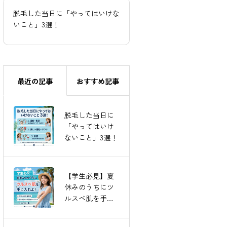
脱毛した当日に「やってはいけな
【学生必見】夏休みのうち
いこと」3選！
スベ肌を手に入れよう！
最近の記事
おすすめ記事
毛穴のポツポ
脱毛した当日に
ツ、さよなら！
「やってはいけ
美肌への「最短
ないこと」3選！
ルート」教えま
す♪
【学生必見】夏
7月ご予約受付中
休みのうちにツ
★
ルスベ肌を手に
入れよう！