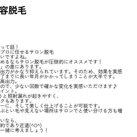
美容脱毛
って話！
プロに任せるサロン脱毛
いですよね。
めるならサロン脱毛が圧倒的にオススメです！
」の差にあります。
出力がかなり抑えられています。そのため、効果を実感
了までに長い年月がかかってしまうことが大半です。
高出力。
ので、少ない回数で確かな変化を実感いただけます♪
イント。
行うと照射漏れが起きやすく、
クもあります。
ーに、そして美しく仕上げることが可能です。
ぶとい毛や見えない場所はサロンでと使い分ける方も増
いなら、
であり近道(^O^)
一緒に考えましょう！