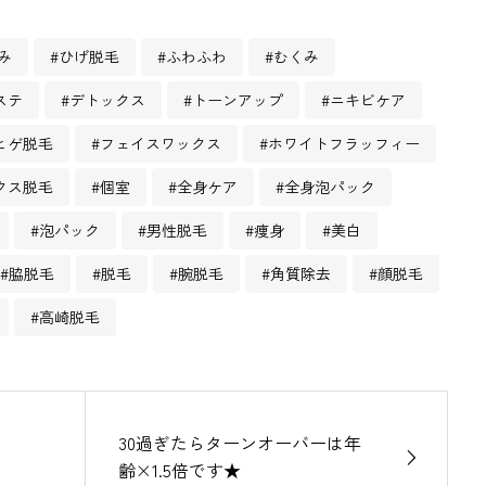
み
#ひげ脱毛
#ふわふわ
#むくみ
ステ
#デトックス
#トーンアップ
#ニキビケア
ヒゲ脱毛
#フェイスワックス
#ホワイトフラッフィー
クス脱毛
#個室
#全身ケア
#全身泡パック
#泡パック
#男性脱毛
#痩身
#美白
#脇脱毛
#脱毛
#腕脱毛
#角質除去
#顔脱毛
#高崎脱毛
30過ぎたらターンオーバーは年
齢×1.5倍です★