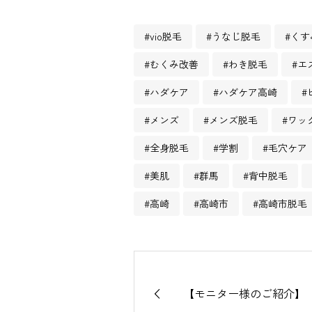
#vio脱毛
#うなじ脱毛
#くす
#むくみ改善
#わき脱毛
#エ
#ハダケア
#ハダケア高崎
#
#メンズ
#メンズ脱毛
#ワッ
#全身脱毛
#学割
#毛穴ケア
#美肌
#群馬
#背中脱毛
#高崎
#高崎市
#高崎市脱毛
【モニター様のご紹介】