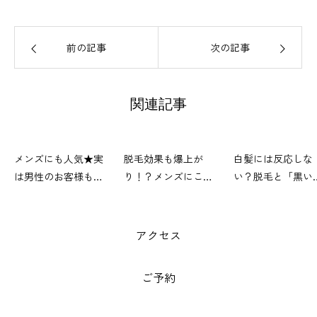
前の記事
次の記事
関連記事
メンズにも人気★実
脱毛効果も爆上が
白髪には反応しな
は男性のお客様も急
り！？メンズにこそ
い？脱毛と「黒い
増中です！
「泡パック」
色」の不思議な関
アクセス
ご予約