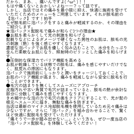
だから、まあ、、痛いんですよ( ^ω^ )！！
もはや痛くないとおかしいよねーー？って話です。
しかし、当店ではその痛みを最小限に抑え、快適に施術を受けて
いただくためのメニューをご用意しています。それが脱毛前の
【泡パック】です！拍手
なぜ脱毛前に泡パックをすると痛みが軽減するのか、その理由を
ご紹介します。
★泡パック×髭脱毛で痛みが和らぐ3つの理由★
●お肌を柔らかくして光の刺激を和らげる
髭剃りなどによるダメージで硬くなった男性のお肌は、脱毛の光
の刺激（熱）を強く感じやすくなります。
濃密な泡パックでお肌を優しく包み込むことで、水分をたっぷり
含んだ柔軟なお肌になり、照射時のピリッとした痛みを和らげま
す。
●圧倒的な保湿力でバリア機能を高める
お肌が乾燥している状態での脱毛は、痛みを感じやすいだけでな
く、肌荒れの原因にもなります。
泡パックで施術前にしっかりと潤いをチャージしておくことで、
お肌のバリア機能が高まり、痛みを軽減しながら安全に脱毛を行
うことができます。
●毛穴の詰まりを無くしてスムーズにアプローチ
皮脂汚れや古い角質で毛穴が詰まっていると、脱毛の熱が余計な
部分に分散して痛みを感じやすくなります。
きめ細やかな泡の力で毛穴の奥をクリアにすることで、光が髭の
根元へスムーズに届き、無駄な痛みを防ぎます。
当店は最新のマイナス冷却脱毛機を使用しているため元々痛みは
少ないですが、さらに「泡パック」を組み合わせることで、驚く
ほど快適に髭脱毛を受けていただけます。
「痛そうで一歩が踏み出せない…」という方も、ぜひ一度当店の
「泡パック×髭脱毛」を体験してみてください！