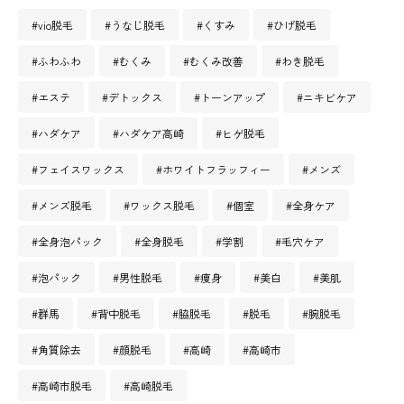
#vio脱毛
#うなじ脱毛
#くすみ
#ひげ脱毛
#ふわふわ
#むくみ
#むくみ改善
#わき脱毛
#エステ
#デトックス
#トーンアップ
#ニキビケア
#ハダケア
#ハダケア高崎
#ヒゲ脱毛
#フェイスワックス
#ホワイトフラッフィー
#メンズ
#メンズ脱毛
#ワックス脱毛
#個室
#全身ケア
#全身泡パック
#全身脱毛
#学割
#毛穴ケア
#泡パック
#男性脱毛
#痩身
#美白
#美肌
#群馬
#背中脱毛
#脇脱毛
#脱毛
#腕脱毛
#角質除去
#顔脱毛
#高崎
#高崎市
#高崎市脱毛
#高崎脱毛