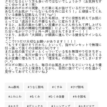
クセになるという方も多いのではないでしょうか？（お気持ちす
ごく分かります！笑）
実はあのポロポロ現象、ただ単に毛が抜けているだけではなく、
あなたのお肌が「いらないものを外に出そう！」と頑張ってくれ
ている素敵な証拠なんです( ^ω^ )
脱毛マシンで光を当てられた毛根は、すでに役割を終えてお肌に
とっては「退治された不要なもの」に変わります。
すると、お肌の奥から新しい皮膚がどんどん作られて押し上げら
れる力（お肌の微細な代謝機能）によって、毛穴の奥に眠ってい
た古い毛がジワジワと外へ押し出されてきますー！！！
つまり、お肌の「大掃除」が順調に進んでいる健全なサインなん
です！
ここで1つだけ大切なお願いがあります！！！！
「もうすぐ抜けそうだから」といって、指やピンセットで無理に
引っ張って抜くのは絶対にNGです！
まだお肌の奥でピタッとくっついている毛を無理やり引きちぎっ
てしまうと、毛穴が傷ついて炎症を起こしたり、次に生えてくる
毛が皮膚に埋もれてしまう「埋没毛」の原因になってしまいます
(*_*)
ポロポロ期に入ったら、毎日のお風呂上がりなどにいつもより優
しく、たっぷりと保湿をしながら、自然に抜けていくのを温かく
見守ってあげてくださいね♪
#vio脱毛
#うなじ脱毛
#くすみ
#ひげ脱毛
#ふわふわ
#むくみ
#むくみ改善
#わき脱毛
#エステ
#デトックス
#トーンアップ
#ニキビケア