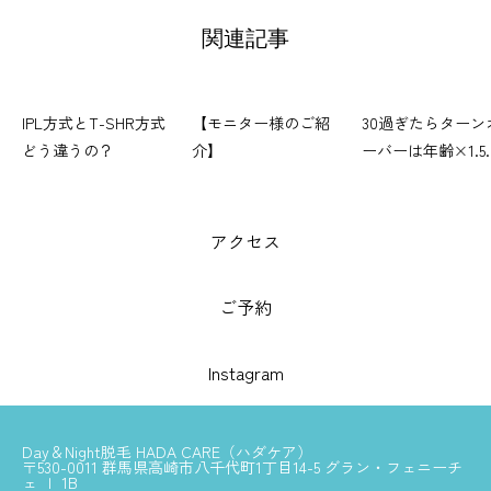
関連記事
IPL方式とT-SHR方式
【モニター様のご紹
30過ぎたらターン
どう違うの？
介】
ーバーは年齢×1.5
です★
アクセス
ご予約
Instagram
Day＆Night脱毛 HADA CARE（ハダケア）
〒530-0011 群馬県高崎市八千代町1丁目14-5 グラン・フェニーチ
ェ Ｉ 1B