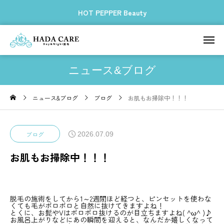
HOT PEPPER Beauty
ニュース&ブログ
ニュース&ブログ
ブログ
お肌もお掃除中！！！
2026.07.09
ブログ
お肌もお掃除中！！！
脱毛の施術をしてから1～2週間ほど経つと、ピンセットを使わな
くても毛がポロポロと自然に抜けてきますよね！
とくに、お髭やVはポロポロ抜けるのが目立ちますよね( ^ω^ )♪
お風呂上がりなどにあの瞬間を迎えると、なんだか嬉しくなって