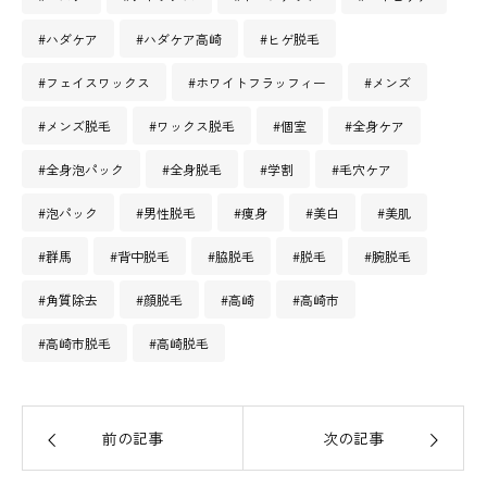
#ハダケア
#ハダケア高崎
#ヒゲ脱毛
#フェイスワックス
#ホワイトフラッフィー
#メンズ
#メンズ脱毛
#ワックス脱毛
#個室
#全身ケア
#全身泡パック
#全身脱毛
#学割
#毛穴ケア
#泡パック
#男性脱毛
#痩身
#美白
#美肌
#群馬
#背中脱毛
#脇脱毛
#脱毛
#腕脱毛
#角質除去
#顔脱毛
#高崎
#高崎市
#高崎市脱毛
#高崎脱毛
前の記事
次の記事