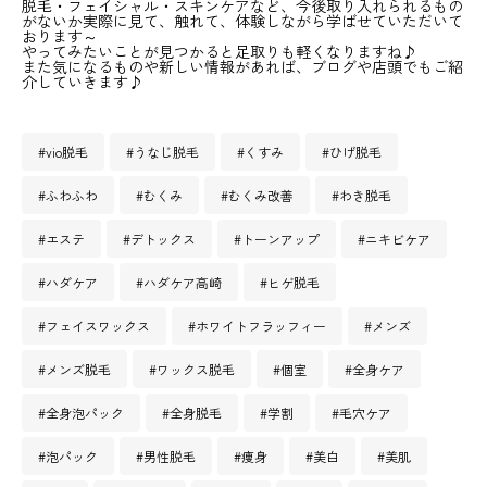
脱毛・フェイシャル・スキンケアなど、今後取り入れられるもの
がないか実際に見て、触れて、体験しながら学ばせていただいて
おります～
やってみたいことが見つかると足取りも軽くなりますね♪
また気になるものや新しい情報があれば、ブログや店頭でもご紹
介していきます♪
#vio脱毛
#うなじ脱毛
#くすみ
#ひげ脱毛
#ふわふわ
#むくみ
#むくみ改善
#わき脱毛
#エステ
#デトックス
#トーンアップ
#ニキビケア
#ハダケア
#ハダケア高崎
#ヒゲ脱毛
#フェイスワックス
#ホワイトフラッフィー
#メンズ
#メンズ脱毛
#ワックス脱毛
#個室
#全身ケア
#全身泡パック
#全身脱毛
#学割
#毛穴ケア
#泡パック
#男性脱毛
#痩身
#美白
#美肌