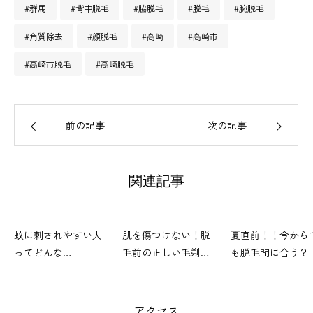
#群馬
#背中脱毛
#脇脱毛
#脱毛
#腕脱毛
#角質除去
#顔脱毛
#高崎
#高崎市
#高崎市脱毛
#高崎脱毛
前の記事
次の記事
関連記事
蚊に刺されやすい人
肌を傷つけない！脱
夏直前！！今から
ってどんな
毛前の正しい毛剃り
も脱毛間に合う？
人？？？？
コツ
アクセス